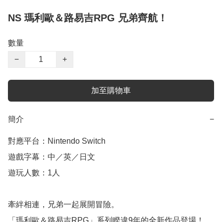
NS 瑪利歐＆路易吉RPG 兄弟齊航！
數量
−
+
加至購物車
簡介
−
對應平台：Nintendo Switch

遊戲字幕：中／英／日文

遊玩人數：1人

牽絆相連，兄弟一起展開冒險。

「瑪利歐＆路易吉RPG」系列睽違9年的全新作品登場！
