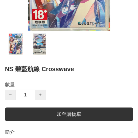
NS 碧藍航線 Crosswave
數量
−
+
加至購物車
簡介
−