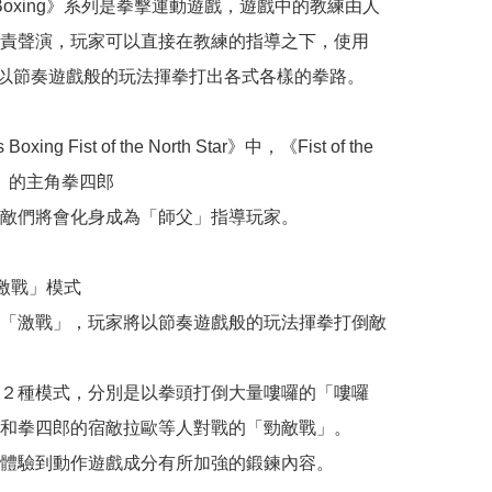
ss Boxing》系列是拳擊運動遊戲，遊戲中的教練由人
責聲演，玩家可以直接在教練的指導之下，使用
on™以節奏遊戲般的玩法揮拳打出各式各樣的拳路。

Boxing Fist of the North Star》中，《Fist of the 
tar》的主角拳四郎

敵們將會化身成為「師父」指導玩家。

激戰」模式

「激戰」，玩家將以節奏遊戲般的玩法揮拳打倒敵
２種模式，分別是以拳頭打倒大量嘍囉的「嘍囉
和拳四郎的宿敵拉歐等人對戰的「勁敵戰」。

體驗到動作遊戲成分有所加強的鍛鍊內容。
