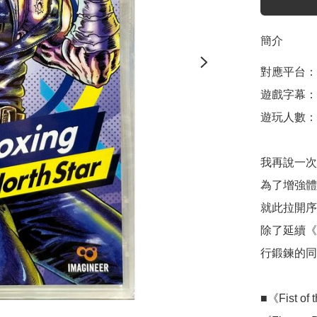
簡介
對應平台：Nin
遊戲字幕：
遊玩人數：1
我再說一次，F
為了增強體
就此拉開序
除了延續《F
行鍛鍊的同時體
■《Fist o