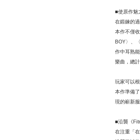
■使原作魅
在鍛鍊的過
本作不僅收錄
BOY〉、〈Y
作中耳熟能
樂曲，總計
玩家可以根
本作準備了
現的嶄新服
■沿襲《Fit
在注重「在