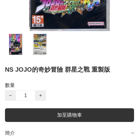
NS JOJO的奇妙冒險 群星之戰 重製版
數量
−
+
加至購物車
簡介
−