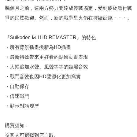
幾個月之前，這兩方勢力間達成停戰協定，受到疲於應付戰
爭的民眾歡迎。然而，新的戰爭星火仍在持續延燒・・・。

『Suikoden I&II HD REMASTER』的特色

・所有背景插畫換新為HD插畫

・最新特效帶來更好看的點繪動畫表現　

・大幅追加水聲、風聲等等的臨場音效

・戰鬥音效也因HD聲源化更加寫實

・自動保存

・倍速戰鬥

・顯示對話履歷

購買須知﹕

※客人可選擇到店自取。
