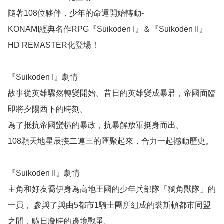
隨著108位夥伴，少年的命運開始轉動-

KONAMI經典名作RPG『Suikoden I』＆『Suikoden II』
HD REMASTER化登場！

『Suikoden I』劇情

故事從英雄驟然轉變開始。昔日的英雄變成暴君，帝國面臨
即將夕陽西下的時刻。

為了抵抗帝國蠻橫的暴政，抗暴解放軍挺身而出。

108顆天地星辰接二連三的匯聚起來，合力一起撼動歷史。

『Suikoden II』劇情

主角和好友喬伊身為高地王國的少年兵部隊「獨角獸隊」的
一員， 參與了與由5都市1騎士團所組成的裘斯頓都市同盟
之間，曠日廢時的邊境戰爭。
