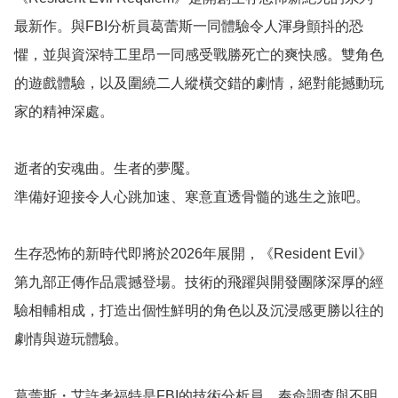
最新作。與FBI分析員葛蕾斯一同體驗令人渾身顫抖的恐
懼，並與資深特工里昂一同感受戰勝死亡的爽快感。雙角色
的遊戲體驗，以及圍繞二人縱橫交錯的劇情，絕對能撼動玩
家的精神深處。

逝者的安魂曲。生者的夢魘。

準備好迎接令人心跳加速、寒意直透骨髓的逃生之旅吧。

生存恐怖的新時代即將於2026年展開，《Resident Evil》
第九部正傳作品震撼登場。技術的飛躍與開發團隊深厚的經
驗相輔相成，打造出個性鮮明的角色以及沉浸感更勝以往的
劇情與遊玩體驗。

葛蕾斯・艾許考福特是FBI的技術分析員，奉命調查與不明