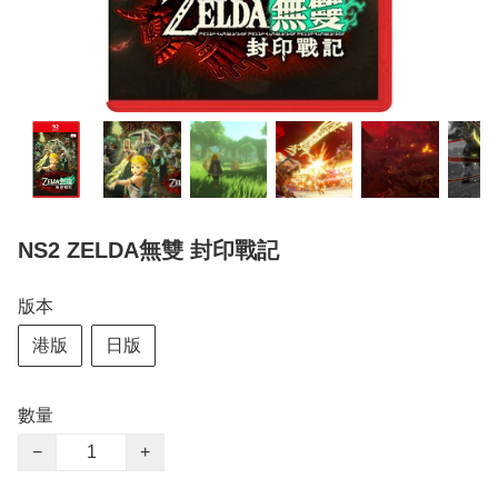
NS2 ZELDA無雙 封印戰記
版本
港版
日版
數量
−
+