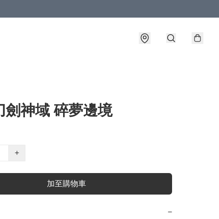
 刀劍神域 碎夢邊境
+
加至購物車
−