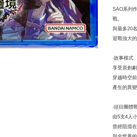
SAO系列
戰。

與最多20
迎戰強大的
‧故事模式

享受原創劇
穿越時空前
產生的異變
‧頭目團體戰
由5支4人
曾經阻擋在
與全世界的