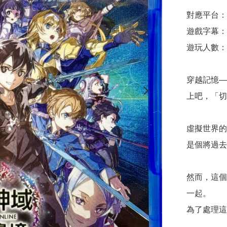
對應平台：Pla
遊戲字幕：
遊玩人數：1
穿越記憶—
上吧，「切
虛擬世界的
是個將過去
然而，這個
一起。

為了處理這