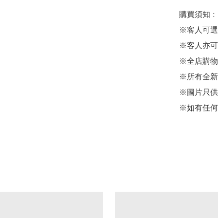
購買須知﹕

※客人可選
※客人亦可
※全店購物
※所有全新
※圖片只供
※如有任何