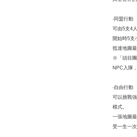
‧同盟行動

可由5支4
開始時5支
抵達地圖最
※「頭目團
NPC入隊，
‧自由行動

可以挑戰強
模式。

一張地圖最
受一生一次