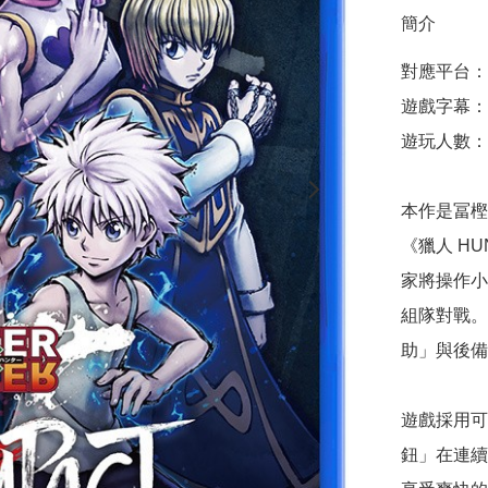
簡介
對應平台：Pla
遊戲字幕：
遊玩人數：1
本作是冨樫
《獵人 HU
家將操作小
組隊對戰。
助」與後備
遊戲採用可
鈕」在連續