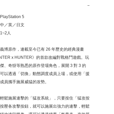
−
yStation 5

中／英／日文

~2人

義博原作，連載至今已有 26 年歷史的經典漫畫
NTER x HUNTER》的首款改編對戰格鬥遊戲。玩
傑、奇犽等熟悉的原作登場角色，展開 3 對 3 的
可以透過「切換」動態調度成員上場，或使用「援
成員攜手施展威猛的攻勢。

輕鬆施展連擊的「猛攻系統」，只要按住「猛攻按
按壓各攻擊按鈕，就可以施展出強力的連擊，輕鬆