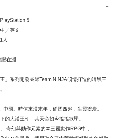
−
yStation 5

中／英文

人 

躍在淵

王」系列開發團隊Team NINJA傾情打造的暗黑三
。

年，中國。時值東漢末年，硝煙四起，生靈塗炭。

下的大漢王朝，其天命如今搖搖欲墜。

、 奇幻與動作元素的本三國動作RPG中，
