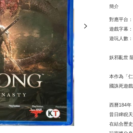
簡介
對應平台：Pla
遊戲字幕：
遊玩人數：1
妖邪亂世 龍
本作為「仁
國誅死遊戲
西曆184
昔日睥睨天
在結合歷史