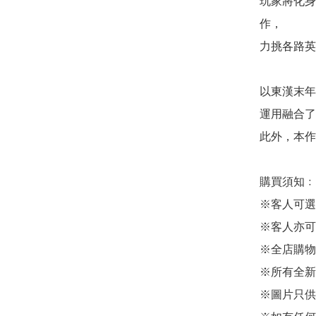
玩家將化身
作，

力挑各路英
以東漢末年
運用融合了
此外，本作
購買須知﹕

※客人可選
※客人亦可
※全店購物
※所有全新
※圖片只供